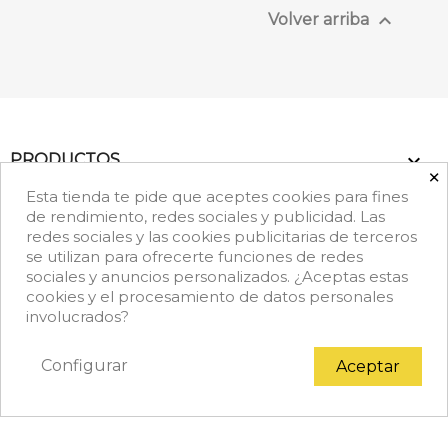

Volver arriba

PRODUCTOS
×
Esta tienda te pide que aceptes cookies para fines

NUESTRA EMPRESA
de rendimiento, redes sociales y publicidad. Las
redes sociales y las cookies publicitarias de terceros
se utilizan para ofrecerte funciones de redes
keyboard_arrow_down
DATOS DE CONTACTO
sociales y anuncios personalizados. ¿Aceptas estas
cookies y el procesamiento de datos personales
Facebook
Rss
Instagram
LinkedIn
TikTok
involucrados?
Configurar
Aceptar
© 2026 - Copyright © Achef.es. Todos los derechos
reservados