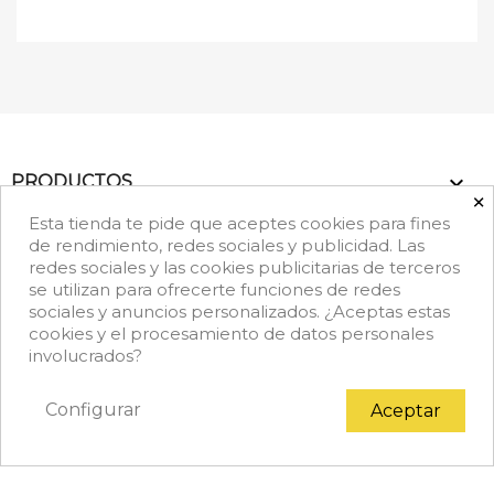

PRODUCTOS
×
Esta tienda te pide que aceptes cookies para fines

NUESTRA EMPRESA
de rendimiento, redes sociales y publicidad. Las
redes sociales y las cookies publicitarias de terceros
se utilizan para ofrecerte funciones de redes
keyboard_arrow_down
DATOS DE CONTACTO
sociales y anuncios personalizados. ¿Aceptas estas
cookies y el procesamiento de datos personales
Facebook
Rss
Instagram
LinkedIn
TikTok
involucrados?
Configurar
Aceptar
© 2026 - Copyright © Achef.es. Todos los derechos
reservados