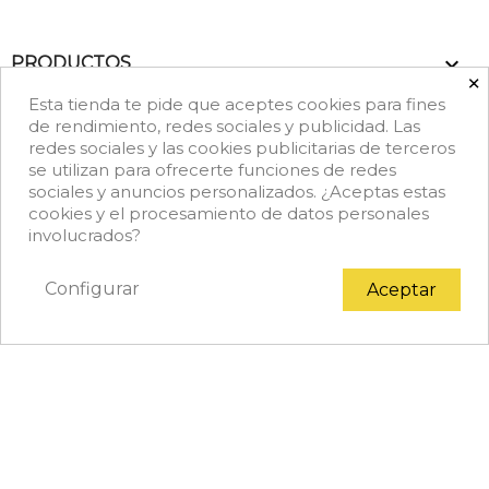

PRODUCTOS
×
Esta tienda te pide que aceptes cookies para fines

NUESTRA EMPRESA
de rendimiento, redes sociales y publicidad. Las
redes sociales y las cookies publicitarias de terceros
se utilizan para ofrecerte funciones de redes
keyboard_arrow_down
DATOS DE CONTACTO
sociales y anuncios personalizados. ¿Aceptas estas
cookies y el procesamiento de datos personales
Facebook
Rss
Instagram
LinkedIn
TikTok
involucrados?
Configurar
Aceptar
© 2026 - Copyright © Achef.es. Todos los derechos
reservados