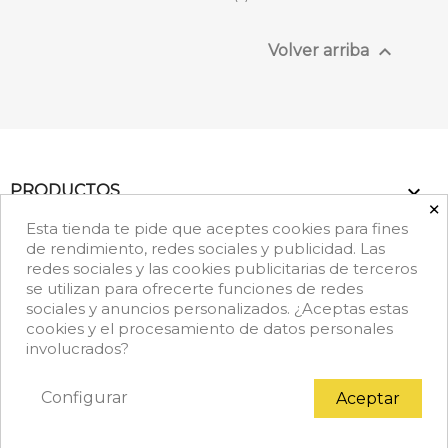

Volver arriba

PRODUCTOS
×
Esta tienda te pide que aceptes cookies para fines

NUESTRA EMPRESA
de rendimiento, redes sociales y publicidad. Las
redes sociales y las cookies publicitarias de terceros
se utilizan para ofrecerte funciones de redes
keyboard_arrow_down
DATOS DE CONTACTO
sociales y anuncios personalizados. ¿Aceptas estas
cookies y el procesamiento de datos personales
Facebook
Rss
Instagram
LinkedIn
TikTok
involucrados?
Configurar
Aceptar
© 2026 - Copyright © Achef.es. Todos los derechos
reservados