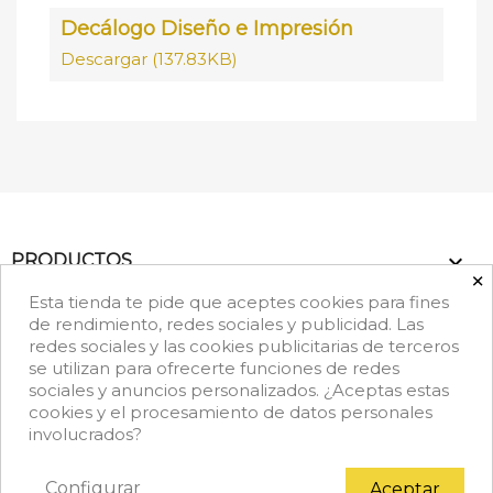
Decálogo Diseño e Impresión
Descargar (137.83KB)

PRODUCTOS
×
Esta tienda te pide que aceptes cookies para fines

NUESTRA EMPRESA
de rendimiento, redes sociales y publicidad. Las
redes sociales y las cookies publicitarias de terceros
se utilizan para ofrecerte funciones de redes
keyboard_arrow_down
DATOS DE CONTACTO
sociales y anuncios personalizados. ¿Aceptas estas
cookies y el procesamiento de datos personales
Facebook
Rss
Instagram
LinkedIn
TikTok
involucrados?
Configurar
Aceptar