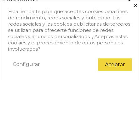

×
Esta tienda te pide que aceptes cookies para fines

NUESTRA EMPRESA
de rendimiento, redes sociales y publicidad. Las
redes sociales y las cookies publicitarias de terceros
se utilizan para ofrecerte funciones de redes
keyboard_arrow_down
DATOS DE CONTACTO
sociales y anuncios personalizados. ¿Aceptas estas
cookies y el procesamiento de datos personales
Facebook
Rss
Instagram
LinkedIn
TikTok
involucrados?
Configurar
Aceptar
© 2026 - Copyright © Achef.es. Todos los derechos
reservados