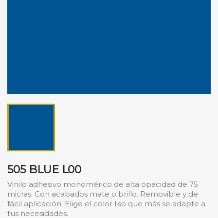
505 BLUE L00
Vinilo adhesivo monomérico de alta opacidad de 75
micras. Con acabados mate o brillo. Removible y de
fácil aplicación. Elige el color liso que más se adapte a
tus necesidades.