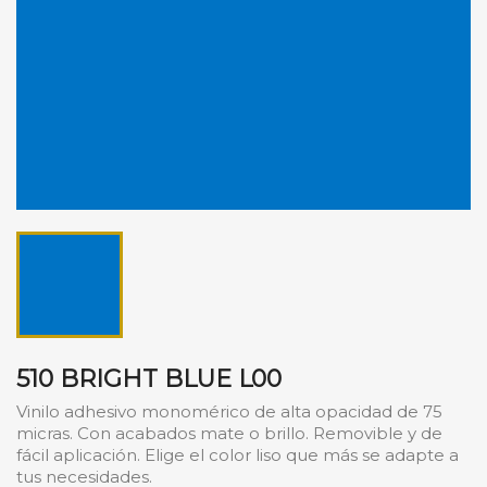
510 BRIGHT BLUE L00
Vinilo adhesivo monomérico de alta opacidad de 75
micras. Con acabados mate o brillo. Removible y de
fácil aplicación. Elige el color liso que más se adapte a
tus necesidades.