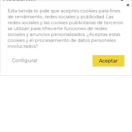

×
Esta tienda te pide que aceptes cookies para fines

NUESTRA EMPRESA
de rendimiento, redes sociales y publicidad. Las
redes sociales y las cookies publicitarias de terceros
se utilizan para ofrecerte funciones de redes
keyboard_arrow_down
DATOS DE CONTACTO
sociales y anuncios personalizados. ¿Aceptas estas
cookies y el procesamiento de datos personales
Facebook
Rss
Instagram
LinkedIn
TikTok
involucrados?
Configurar
Aceptar
© 2026 - Copyright © Achef.es. Todos los derechos
reservados