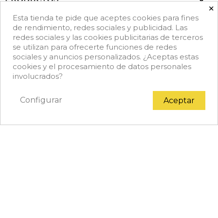

×
Esta tienda te pide que aceptes cookies para fines

NUESTRA EMPRESA
de rendimiento, redes sociales y publicidad. Las
redes sociales y las cookies publicitarias de terceros
se utilizan para ofrecerte funciones de redes
keyboard_arrow_down
DATOS DE CONTACTO
sociales y anuncios personalizados. ¿Aceptas estas
cookies y el procesamiento de datos personales
Facebook
Rss
Instagram
LinkedIn
TikTok
involucrados?
Configurar
Aceptar
© 2026 - Copyright © Achef.es. Todos los derechos
reservados