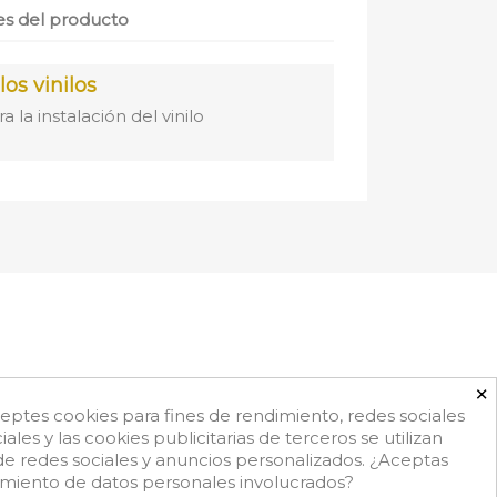
es del producto
os vinilos
a instalación del vinilo
×
ceptes cookies para fines de rendimiento, redes sociales
iales y las cookies publicitarias de terceros se utilizan
de redes sociales y anuncios personalizados. ¿Aceptas
f.es
amiento de datos personales involucrados?