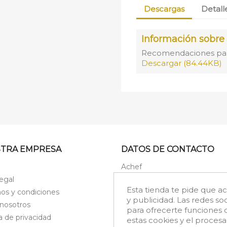
Descargas
Detall
Información sobre l
Recomendaciones para l
Descargar (84.44KB)
TRA EMPRESA
DATOS DE CONTACTO
Achef
C/ Cañalejos, 36
legal
41701 Dos Hermanas
Esta tienda te pide que a
os y condiciones
España
y publicidad. Las redes soc
nosotros
Llámanos:
955 12 09 12
para ofrecerte funciones 
ca de privacidad
Envíanos un e-mail:
info@ache
estas cookies y el proces