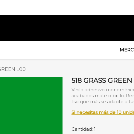
MERC
GREEN L00
518 GRASS GREEN
Vinilo adhesivo monomérico
acabados mate o brillo. Remo
liso que más se adapte a tu
Si necesitas más de 10 uni
Cantidad: 1